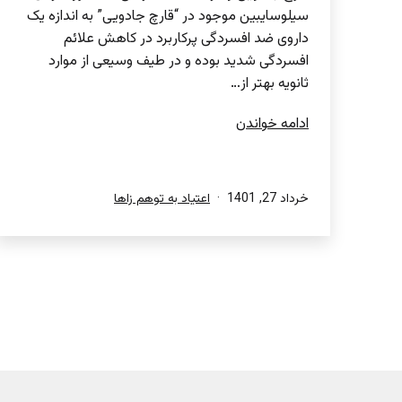
سیلوسایبین موجود در “قارچ جادویی” به اندازه یک
داروی ضد افسردگی پرکاربرد در کاهش علائم
افسردگی شدید بوده و در طیف وسیعی از موارد
ثانویه بهتر از…
قارچ
ادامه خواندن
جادویی
و
اثرات
منتشر
دسته‌بندی
خرداد 27, 1401
اعتیاد به توهم زاها
ضد
شده
شده
افسردگی
در
در
آنها؟