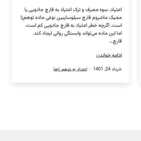
اعتیاد، سوء مصرف و ترک اعتیاد به قارچ جادویی یا
مجیک ماشروم قارچ سیلوسایبین نوعی ماده توهم‌زا
است. اگرچه خطر اعتیاد به قارچ جادویی کم است،
اما این ماده می‌تواند وابستگی روانی ایجاد کند.
قارچ…
قارچ
ادامه خواندن
جادویی
منتشر
دسته‌بندی
خرداد 24, 1401
اعتیاد به توهم زاها
یا
شده
شده
مجیک
در
در
ماشروم
(قارچ
سیلوسایبین)