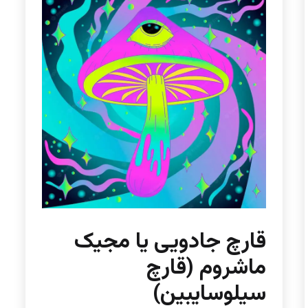
قارچ جادویی یا مجیک
ماشروم (قارچ
سیلوسایبین)