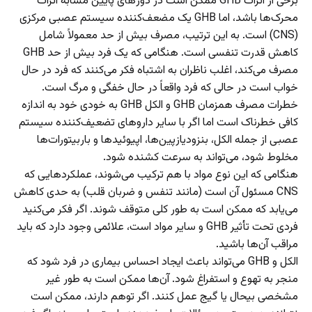
برخی از اثرات GHB ممکن است در دوز‌های پایین مشابه اثرات
محرک‌ها باشد، اما GHB یک مضعف‌کننده سیستم عصبی مرکزی
(CNS) است. به این ترتیب، مصرف بیش از حد معمولاً شامل
کاهش قدرت تنفسی است. هنگامی که یک فرد بیش از حد GHB
مصرف می‌کند، اغلب ناظران به اشتباه فکر می‌کنند که فرد در حال
خواب است در حالی که فرد واقعاً در حال خفگی و مرگ است.
خطرات مصرف همزمان GHB و الکل GHB به خودی خود به اندازه
کافی خطرناک است اما اگر با سایر دارو‌های تضعیف‌کننده سیستم
عصبی از جمله الکل، بنزودیازپین‌ها، اپیوئید‌ها و باربیتورات‌ها
مخلوط شود، می‌تواند به سرعت کشنده شود.
هنگامی که این نوع مواد با هم ترکیب می‌شوند، عملکرد‌هایی که
CNS مسئول آن است (مانند تنفس و ضربان قلب) به حدی کاهش
می‌یابد که ممکن است به طور کلی متوقف شوند. اگر فکر می‌کنید
فردی تحت تأثیر GHB و سایر مواد است، علائمی وجود دارد که باید
مراقب آن‌ها باشید.
الکل و GHB می‌تواند باعث ایجاد احساس بیماری در فرد شود که
منجر به تهوع و استفراغ شود. آن‌ها ممکن است به طور غیر
مشخصی بیحال یا گیج عمل کنند. اگر توهم دارند، ممکن است