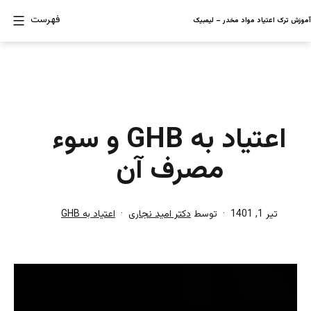
رش
فهرست
آموزش ترک اعتیاد مواد مخدر – لیمبیک
ه
حتوا
اعتیاد به GHB و سوء
مصرف آن
منتشر
دسته‌بندی
تیر 1, 1401
توسط
دکتر امید نجاری
اعتیاد به GHB
شده
شده
در
در